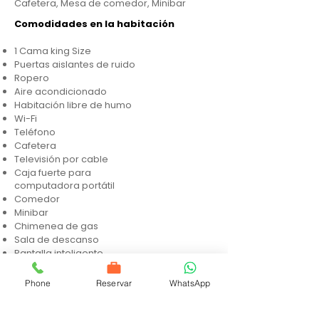
Cafetera, Mesa de comedor, Minibar
Comodidades en la habitación
1 Cama king Size
Puertas aislantes de ruido
Ropero
Aire acondicionado
Habitación libre de humo
Wi-Fi
Teléfono
Cafetera
Televisión por cable
Caja fuerte para
computadora portátil
Comedor
Minibar
Chimenea de gas
Sala de descanso
Pantalla inteligente
2 balcones con vista a
calle peatonal
Phone
Reservar
WhatsApp
Comodidades en el baño