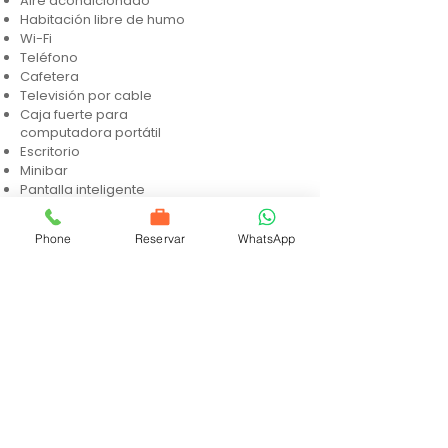
Aire acondicionado
Habitación libre de humo
Wi-Fi
Teléfono
Cafetera
Televisión por cable
Caja fuerte para
computadora portátil
Escritorio
Minibar
Pantalla inteligente
Comodidades en el baño
Phone
Reservar
WhatsApp
Regadera de lluvia
Espejo de tamaño completo
Amenidades de lujo
(L'Occitane)
Espejo de belleza /
afeitado
Secadora de pelo
Plancha y tabla para
planchar
Pantuflas